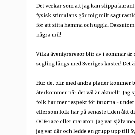
Det verkar som att jag kan slippa karantä
fysisk stimulans gör mig milt sagt rastlö
för att sitta hemma och uggla. Dessutom h
några mil!
Vilka äventyrsresor blir av i sommar är o
segling längs med Sveriges kuster! Det 
Hur det blir med andra planer kommer ber
återkommer när det väl är aktuellt. Jag s
folk har mer respekt för farorna - unde
eftersom folk har på senaste tiden åkt dit
OCR-race eller maraton. Jag var själv m
jag var där och ledde en grupp upp till 