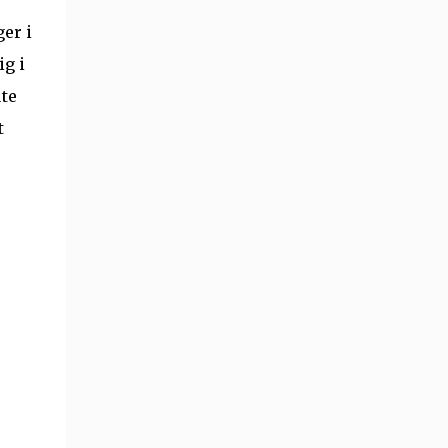
ger i
ig i
ute
t