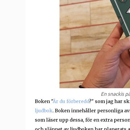
En snackis på
Boken "
Är du förberedd
?" som jag har sk
ljudbok
. Boken innehåller personliga avsn
som läser upp dessa, för en extra person
och släppet av ljudboken har planerats a