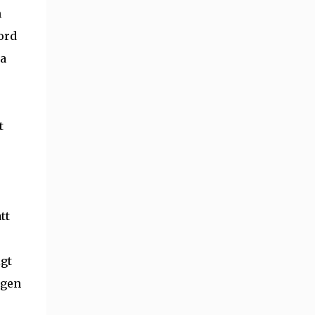
h
ord
ta
t
tt
igt
ngen