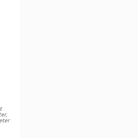
t
er,
eter