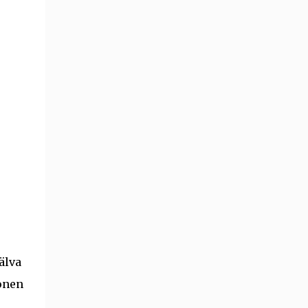
älva
ionen