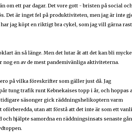
n om ett par dagar. Det vore gott - bristen på social oc
s. Det är inget fel på produktiviteten, men jag är inte gj
ar jag köpt en riktigt bra cykel, som jag vill gärna ras
klart än så länge. Men det lutar åt att det kan bli mycke
är nog en av de mest pandemivänliga aktiviteterna.
o på vilka föreskrifter som gäller just då. Jag
pår tung trafik runt Kebnekaises topp i år, och hoppas a
r tidigare säsonger gick räddningshelikoptern varm
 oförberedda, utan att förstå att det inte är som ett vanl
ed och hjälpte samordna en räddningsinsats senaste gå
Sydtoppen.