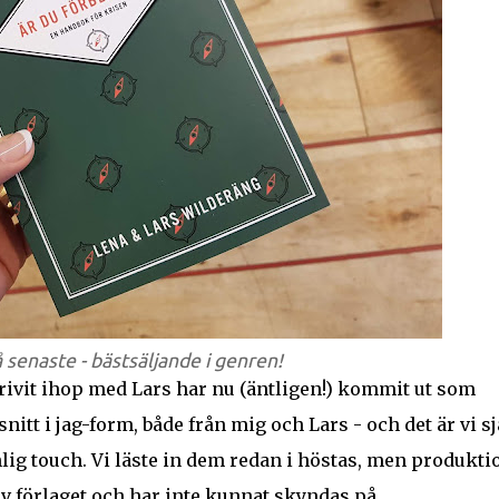
 senaste - bästsäljande i genren!
rivit ihop med Lars har nu (äntligen!) kommit ut som
itt i jag-form, både från mig och Lars - och det är vi sj
lig touch. Vi läste in dem redan i höstas, men produkt
v förlaget och har inte kunnat skyndas på.